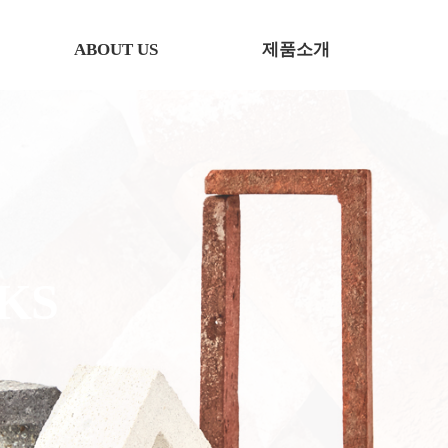
ABOUT US
제품소개
인사말
전체보기
적벽돌
벽돌타일
바닥용
부자재
S
KS