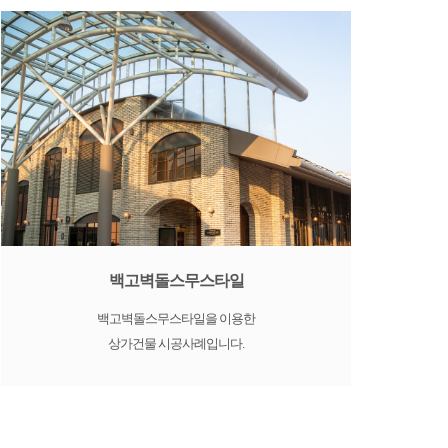
백고벽돌스무스타일
백고벽돌스무스타일을 이용한
상가건물 시공사례입니다.