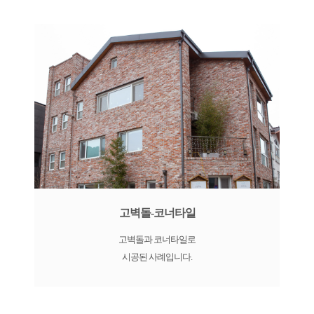
고벽돌-코너타일
고벽돌과 코너타일로
시공된 사례입니다.