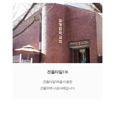
전돌타일VR
전돌타일VR을 이용한
건물외벽 시공사례입니다.