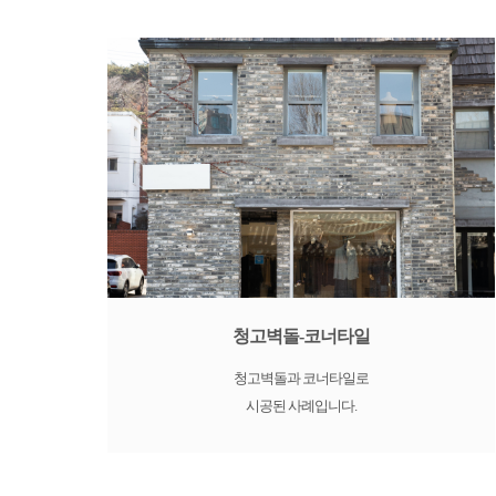
청고벽돌-코너타일
청고벽돌과 코너타일로
시공된 사례입니다.