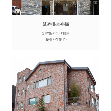
청고벽돌-코너타일
청고벽돌과 코너타일로
시공된 사례입니다.