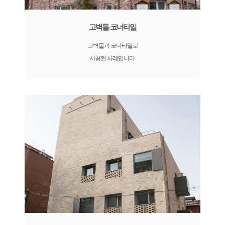
고벽돌-코너타일
고벽돌과 코너타일로
시공된 사례입니다.